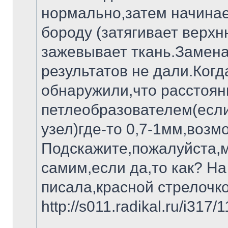
нормально,затем начинае
бороду (затягивает верхн
зажевывает ткань.Замена
результатов не дали.Когд
обнаружили,что расстоян
петлеобразователем(если
узел)где-то 0,7-1мм,возм
Подскажите,пожалуйста,м
самим,если да,то как? На
писала,красной стрелочко
http://s011.radikal.ru/i317