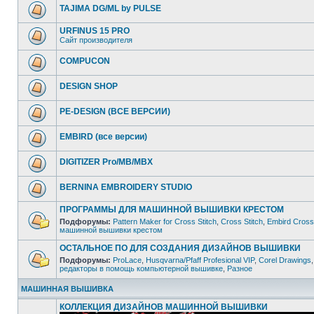
TAJIMA DG/ML by PULSE
URFINUS 15 PRO
Сайт производителя
COMPUCON
DESIGN SHOP
PE-DESIGN (ВСЕ ВЕРСИИ)
EMBIRD (все версии)
DIGITIZER Pro/MB/MBX
BERNINA EMBROIDERY STUDIO
ПРОГРАММЫ ДЛЯ МАШИННОЙ ВЫШИВКИ КРЕСТОМ
Подфорумы:
Pattern Maker for Cross Stitch
,
Cross Stitch
,
Embird Cross 
машинной вышивки крестом
ОСТАЛЬНОЕ ПО ДЛЯ СОЗДАНИЯ ДИЗАЙНОВ ВЫШИВКИ
Подфорумы:
ProLace
,
Husqvarna/Pfaff Profesional VIP
,
Corel Drawings
редакторы в помощь компьютерной вышивке
,
Разное
МАШИННАЯ ВЫШИВКА
КОЛЛЕКЦИЯ ДИЗАЙНОВ МАШИННОЙ ВЫШИВКИ