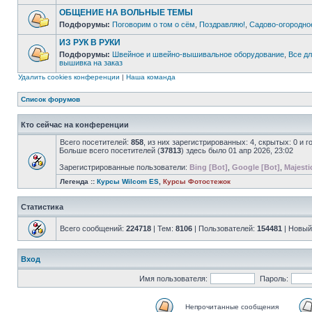
ОБЩЕНИЕ НА ВОЛЬНЫЕ ТЕМЫ
Подфорумы:
Поговорим о том о сём
,
Поздравляю!
,
Садово-огородно
ИЗ РУК В РУКИ
Подфорумы:
Швейное и швейно-вышивальное оборудование
,
Все д
вышивка на заказ
Удалить cookies конференции
|
Наша команда
Список форумов
Кто сейчас на конференции
Всего посетителей:
858
, из них зарегистрированных: 4, скрытых: 0 и 
Больше всего посетителей (
37813
) здесь было 01 апр 2026, 23:02
Зарегистрированные пользователи:
Bing [Bot]
,
Google [Bot]
,
Majesti
Легенда ::
Курсы Wilcom ES
,
Курсы Фотостежок
Статистика
Всего сообщений:
224718
| Тем:
8106
| Пользователей:
154481
| Новый
Вход
Имя пользователя:
Пароль:
Непрочитанные сообщения