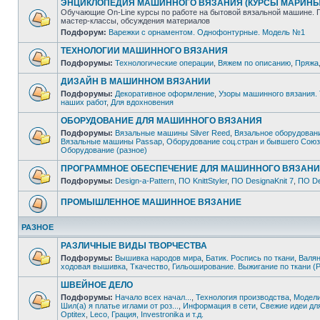
ЭНЦИКЛОПЕДИЯ МАШИННОГО ВЯЗАНИЯ (КУРСЫ МАРИНЫ
Обучающие On-Line курсы по работе на бытовой вязальной машине. 
мастер-классы, обсуждения материалов
Подфорум:
Варежки с орнаментом. Однофонтурные. Модель №1
ТЕХНОЛОГИИ МАШИННОГО ВЯЗАНИЯ
Подфорумы:
Технологические операции
,
Вяжем по описанию
,
Пряжа
ДИЗАЙН В МАШИННОМ ВЯЗАНИИ
Подфорумы:
Декоративное оформление
,
Узоры машинного вязания.
наших работ
,
Для вдохновения
ОБОРУДОВАНИЕ ДЛЯ МАШИННОГО ВЯЗАНИЯ
Подфорумы:
Вязальные машины Silver Reed
,
Вязальное оборудовани
Вязальные машины Passap
,
Оборудование соц.стран и бывшего Сою
Оборудование (разное)
ПРОГРАММНОЕ ОБЕСПЕЧЕНИЕ ДЛЯ МАШИННОГО ВЯЗАН
Подфорумы:
Design-a-Pattern
,
ПО KnittStyler
,
ПО DesignaKnit 7
,
ПО De
ПРОМЫШЛЕННОЕ МАШИННОЕ ВЯЗАНИЕ
РАЗНОЕ
РАЗЛИЧНЫЕ ВИДЫ ТВОРЧЕСТВА
Подфорумы:
Вышивка народов мира
,
Батик. Роспись по ткани
,
Валян
ходовая вышивка
,
Ткачество
,
Гильоширование. Выжигание по ткани (P
ШВЕЙНОЕ ДЕЛО
Подфорумы:
Начало всех начал...
,
Технология производства
,
Модели
Шил(а) я платье иглами от роз...
,
Информация в сети
,
Свежие идеи дл
Optitex
,
Leco, Грация, Investronika и т.д.