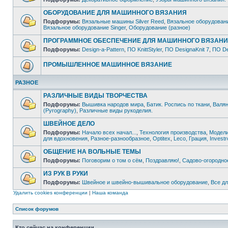
ОБОРУДОВАНИЕ ДЛЯ МАШИННОГО ВЯЗАНИЯ
Подфорумы:
Вязальные машины Silver Reed
,
Вязальное оборудовани
Вязальное оборудование Singer
,
Оборудование (разное)
ПРОГРАММНОЕ ОБЕСПЕЧЕНИЕ ДЛЯ МАШИННОГО ВЯЗАН
Подфорумы:
Design-a-Pattern
,
ПО KnittStyler
,
ПО DesignaKnit 7
,
ПО De
ПРОМЫШЛЕННОЕ МАШИННОЕ ВЯЗАНИЕ
РАЗНОЕ
РАЗЛИЧНЫЕ ВИДЫ ТВОРЧЕСТВА
Подфорумы:
Вышивка народов мира
,
Батик. Роспись по ткани
,
Валян
(Pyrography)
,
Различные виды рукоделия.
ШВЕЙНОЕ ДЕЛО
Подфорумы:
Начало всех начал...
,
Технология производства
,
Модели
для вдохновения
,
Разное-разнообразное
,
Optitex
,
Leco, Грация, Investro
ОБЩЕНИЕ НА ВОЛЬНЫЕ ТЕМЫ
Подфорумы:
Поговорим о том о сём
,
Поздравляю!
,
Садово-огородно
ИЗ РУК В РУКИ
Подфорумы:
Швейное и швейно-вышивальное оборудование
,
Все д
Удалить cookies конференции
|
Наша команда
Список форумов
Кто сейчас на конференции