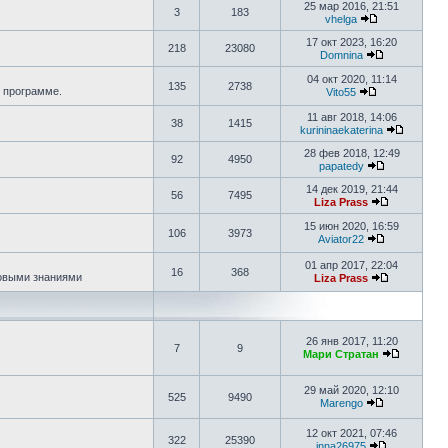
25 мар 2016, 21:51
3
183
vhelga
17 окт 2023, 16:20
218
23080
Domnina
04 окт 2020, 11:14
135
2738
 программе.
Vito55
11 авг 2018, 14:06
38
1415
kurininaekaterina
28 фев 2018, 12:49
92
4950
papatedy
14 дек 2019, 21:44
56
7495
Liza Prass
15 июн 2020, 16:59
106
3973
Aviator22
01 апр 2017, 22:04
16
368
новыми знаниями
Liza Prass
26 янв 2017, 11:20
7
9
Мари Стратан
29 май 2020, 12:10
525
9490
Marengo
12 окт 2021, 07:46
322
25390
inna26975