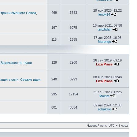
29 ноя 2025, 12:22
469
6783
стран и бывшего Союза
,
lenok14
16 мар 2021, 07:38
167
3075
tanzhdan
17 авг 2025, 16:08
118
1555
Marengo
26 сен 2019, 09:19
129
2960
 Выжигание по ткани
Liza Prass
08 янв 2020, 09:48
240
6293
ция в сети
,
Свежие идеи
Liza Prass
21 сен 2023, 13:25
295
17154
Maxim
02 авг 2024, 12:38
801
3354
schalcke
Часовой пояс: UTC + 3 часа