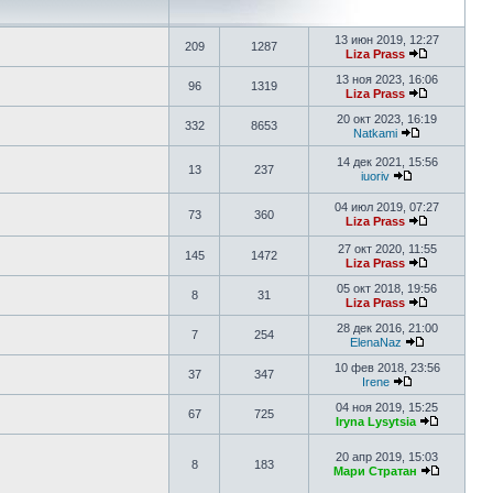
13 июн 2019, 12:27
209
1287
Liza Prass
13 ноя 2023, 16:06
96
1319
Liza Prass
20 окт 2023, 16:19
332
8653
Natkami
14 дек 2021, 15:56
13
237
iuoriv
04 июл 2019, 07:27
73
360
Liza Prass
27 окт 2020, 11:55
145
1472
Liza Prass
05 окт 2018, 19:56
8
31
Liza Prass
28 дек 2016, 21:00
7
254
ElenaNaz
10 фев 2018, 23:56
37
347
Irene
04 ноя 2019, 15:25
67
725
Iryna Lysytsia
20 апр 2019, 15:03
8
183
Мари Стратан