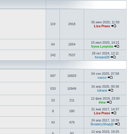
05 июн 2020, 11:59
119
2918
Liza Prass
15 июл 2020, 14:21
64
1654
Iryna Lysytsia
28 окт 2024, 12:11
242
7537
forward28
04 сен 2025, 07:58
697
16603
vasso
16 апр 2026, 00:36
533
10949
tukana
12 фев 2019, 23:00
10
211
Irina
31 янв 2017, 14:37
8
180
Liza Prass
24 апр 2017, 10:39
43
479
BroideryShop@
12 апр 2019, 19:25
6
50