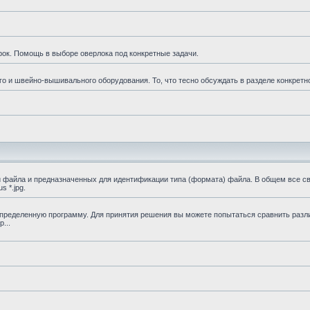
к. Помощь в выборе оверлока под конкретные задачи.
 и швейно-вышивального оборудования. То, что тесно обсуждать в разделе конкретно
файла и предназначенных для идентификации типа (формата) файла. В общем все св
 *.jpg.
определенную программу. Для принятия решения вы можете попытаться сравнить ра
...