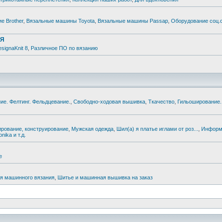
е Brother
,
Вязальные машины Toyota
,
Вязальные машины Passap
,
Оборудование соц.
ИЯ
signaKnit 8
,
Различное ПО по вязанию
ие. Фелтинг. Фельдцевание.
,
Свободно-ходовая вышивка
,
Ткачество
,
Гильоширование.
рование, конструирование
,
Мужская одежда
,
Шил(а) я платье иглами от роз...
,
Информа
nika и т.д.
е
ля машинного вязания
,
Шитье и машинная вышивка на заказ