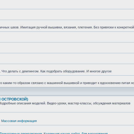
ных швов. Имитация ручной вышивки, вязания, плетения. Без привязки к конкретной
. Что делать с демпингом. Как подобрать оборудование. И многое другое
то каким-то образом связано с машинной вышивкой и приводит к вдохновению питая 
 ОСТРОВСКОЙ)
Подробные описания моделей. Видео-уроки, мастер-классы, обсуждения материалов
,
Массовая информация
 Трикотажные переплетения
,
Коллекция наших работ
,
Для вдохновения