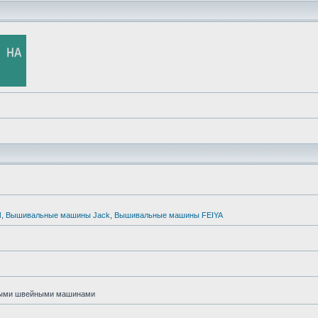
Ы
,
Вышивальные машины Jack
,
Вышивальные машины FEIYA
нными швейными машинами