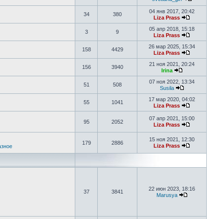
04 янв 2017, 20:42
34
380
Liza Prass
05 апр 2018, 15:18
3
9
Liza Prass
26 мар 2025, 15:34
158
4429
Liza Prass
21 ноя 2021, 20:24
156
3940
Irina
07 ноя 2022, 13:34
51
508
Susila
17 мар 2020, 04:02
55
1041
Liza Prass
07 апр 2021, 15:00
95
2052
Liza Prass
15 ноя 2021, 12:30
179
2886
Liza Prass
азное
22 июн 2023, 18:16
37
3841
Marusya