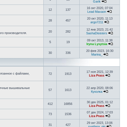
Garik
16 окт 2020, 07:04
12
137
Lead Maxaon
20 окт 2020, 11:13
28
457
argo7211
12 янв 2023, 21:42
20
282
го производителя.
SashaDisisters
09 окт 2013, 11:38
5
19
Iryna Lysytsia
20 фев 2023, 16:30
30
336
Marina_
17 ноя 2021, 12:39
язанное с файлами,
72
1913
Liza Prass
зличные вышивальные
22 апр 2020, 08:06
57
1613
Куколка
30 дек 2025, 01:12
412
16856
Liza Prass
07 дек 2024, 17:03
73
1536
Liza Prass
29 окт 2023, 13:06
31
427
svetlana_gin