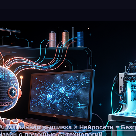
yAi Машинная вышивка × Нейросети = Без
зайн с помощью AI-технологий.