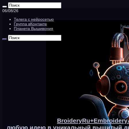
06/08/26
Телега с нейросетью
Группа вКонтакте
Планета Вышивония
BroideryRu+Embroider
любую идею в уникальный вышитый ди