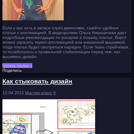
Если у вас есть в запасе отрез джинсовки, сшейте удобное
платье с аппликацией. В видеоролике Ольга Никишичева дает
подробные рекомендации по раскрою и пошиву платья. Ворот
можно украсить термо-аппликацией или машинной вышивкой,
тогда платье будет смотреться нарядно. Если ткань стрейчевая,
то позаботьтесь о правильной стабилизации перед тем, как
вышивать дизайн.
Читать далее »
Поделись
Как стыковать дизайн
13.04.2015
Мастер-класс
0