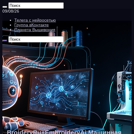
09/08/26
Телега с нейросетью
Группа вКонтакте
Планета Вышивония
BroideryRu+EmbroideryAi Машинная