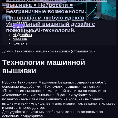
вышивка × Нейросети =
Безграничные возможности.
Превращаем любую идею в
Главная
уникальный вышитый дизайн с
Статьи
помощью AI-технологий.
On-line курсы
Ai Дизайны
Магазин
Контакты
Домой
/
Технологии машинной вышивки (страница 20)
Технологии машинной
вышивки
Рубрика Технологии Машинной Вышивки содержит в себе 3
основные подрубрики: «Технология вышивки на тканях»,
«Технология выполнения машинной вышивки на изделиях»,
«Основные техники вышивки». В данной рубрике вы
познакомитесь с тем как вышивать на крое, как выполнять
вышивку в технике ришелье и аппликация, как вышивать кружево
и многое-многое другое.
Для удобства поиска мы разбили заметки на основные по
основным подрубрикам.