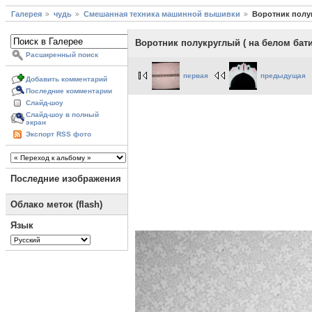
Галерея
чудь
Смешанная техника машинной вышивки
Воротник полук
Воротник полукруглый ( на белом бат
Расширенный поиск
первая
предыдущая
Добавить комментарий
Последние комментарии
Слайд-шоу
Слайд-шоу в полный
экран
Экспорт RSS фото
Последние изображения
Облако меток (flash)
Язык