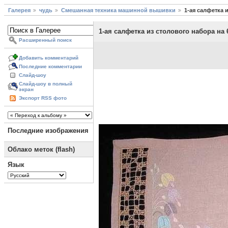
Галерея
чудь
Смешанная техника машинной вышивки
1-ая салфетка 
1-ая салфетка из столового набора на 
Расширенный поиск
Добавить комментарий
Последние комментарии
Слайд-шоу
Слайд-шоу в полный
экран
Экспорт RSS фото
Последние изображения
Облако меток (flash)
Язык