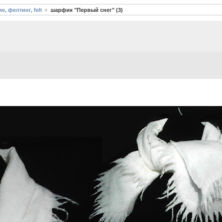
е, фелтинг, felt
шарфик "Первый снег" (3)