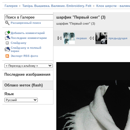
Галерея
Tanipa. Вышивка. Валяние. Embroidery. Felt
Клок шерсти - валяни
шарфик "Первый снег" (3)
Расширенный поиск
шарфик "Первый снег" (3)
Добавить комментарий
Последние комментарии
первая
предыдущая
Слайд-шоу
Слайд-шоу в полный
экран
Экспорт RSS фото
Последние изображения
Облако меток (flash)
Язык