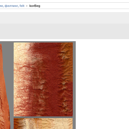
е, фелтинг, felt
korBeg