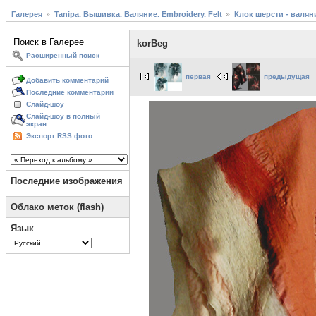
Галерея
Tanipa. Вышивка. Валяние. Embroidery. Felt
Клок шерсти - валяни
korBeg
Расширенный поиск
первая
предыдущая
Добавить комментарий
Последние комментарии
Слайд-шоу
Слайд-шоу в полный
экран
Экспорт RSS фото
Последние изображения
Облако меток (flash)
Язык