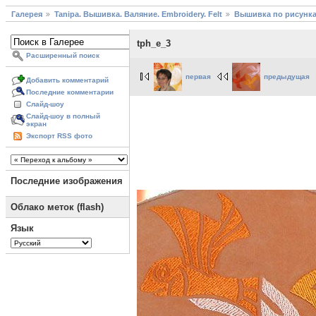
Галерея
Tanipa. Вышивка. Валяние. Embroidery. Felt
Вышивка по рисунк
tph_e_3
Расширенный поиск
первая
предыдущая
Добавить комментарий
Последние комментарии
Слайд-шоу
Слайд-шоу в полный
экран
Экспорт RSS фото
Последние изображения
Облако меток (flash)
Язык