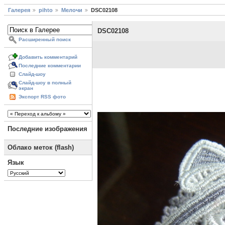
Галерея
pihto
Мелочи
DSC02108
DSC02108
Расширенный поиск
Добавить комментарий
Последние комментарии
Слайд-шоу
Слайд-шоу в полный
экран
Экспорт RSS фото
Последние изображения
Облако меток (flash)
Язык