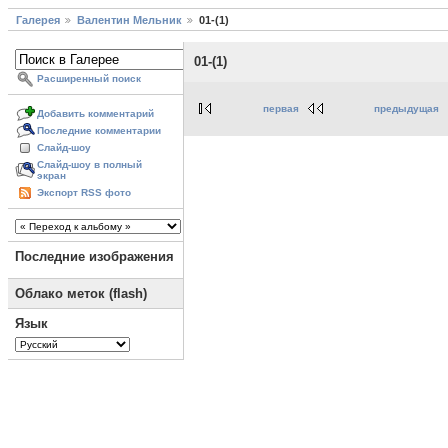
Галерея
Валентин Мельник
01-(1)
01-(1)
Расширенный поиск
первая
предыдущая
Добавить комментарий
Последние комментарии
Слайд-шоу
Слайд-шоу в полный
экран
Экспорт RSS фото
Последние изображения
Облако меток (flash)
Язык