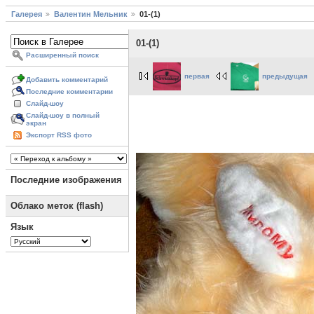
Галерея
Валентин Мельник
01-(1)
01-(1)
Расширенный поиск
первая
предыдущая
Добавить комментарий
Последние комментарии
Слайд-шоу
Слайд-шоу в полный
экран
Экспорт RSS фото
Последние изображения
Облако меток (flash)
Язык