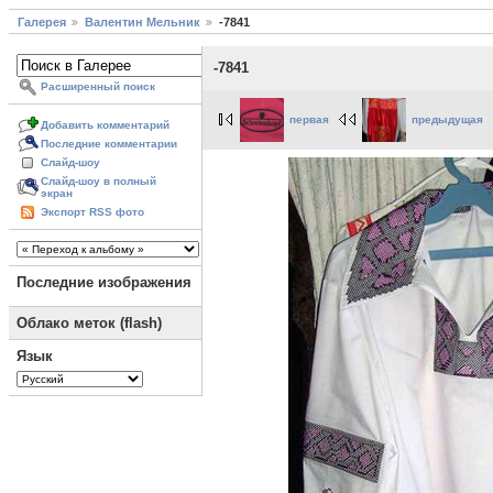
Галерея
Валентин Мельник
-7841
-7841
Расширенный поиск
первая
предыдущая
Добавить комментарий
Последние комментарии
Слайд-шоу
Слайд-шоу в полный
экран
Экспорт RSS фото
Последние изображения
Облако меток (flash)
Язык