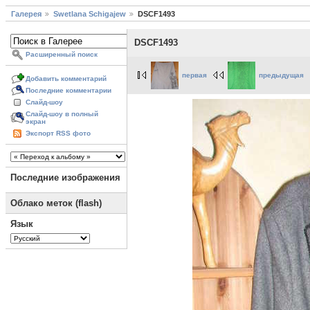
Галерея
Swetlana Schigajew
DSCF1493
DSCF1493
Расширенный поиск
первая
предыдущая
Добавить комментарий
Последние комментарии
Слайд-шоу
Слайд-шоу в полный
экран
Экспорт RSS фото
Последние изображения
Облако меток (flash)
Язык