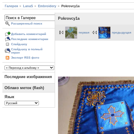
Галерея
LanaS
Embroidery
Pokrovcy1a
Pokrovcy1a
Расширенный поиск
первая
предыдущая
Добавить комментарий
Последние комментарии
Слайд-шоу
Слайд-шоу в полный
экран
Экспорт RSS фото
Последние изображения
Облако меток (flash)
Язык