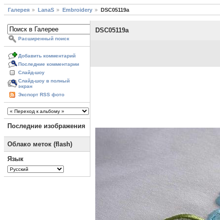
Галерея
LanaS
Embroidery
DSC05119a
DSC05119a
Расширенный поиск
Добавить комментарий
Последние комментарии
Слайд-шоу
Слайд-шоу в полный
экран
Экспорт RSS фото
Последние изображения
Облако меток (flash)
Язык