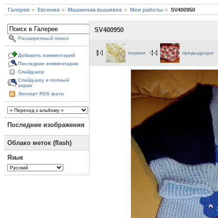
Галерея
Евгения
Машинная вышивка
Мои работы
SV400950
SV400950
Расширенный поиск
первая
предыдущая
Добавить комментарий
Последние комментарии
Слайд-шоу
Слайд-шоу в полный
экран
Экспорт RSS фото
Последние изображения
Облако меток (flash)
Язык