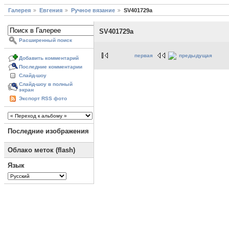
Галерея
Евгения
Ручное вязание
SV401729a
SV401729a
Расширенный поиск
первая
предыдущая
Добавить комментарий
Последние комментарии
Слайд-шоу
Слайд-шоу в полный
экран
Экспорт RSS фото
Последние изображения
Облако меток (flash)
Язык