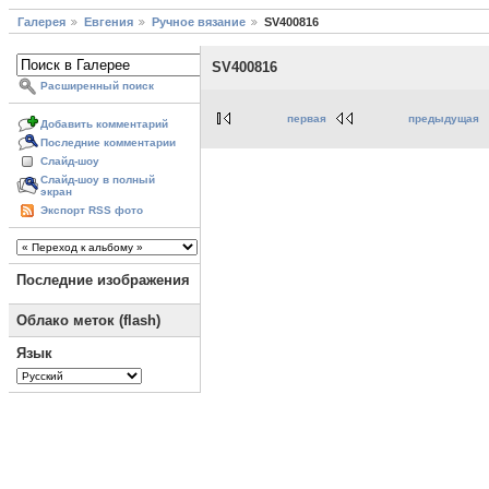
Галерея
Евгения
Ручное вязание
SV400816
SV400816
Расширенный поиск
первая
предыдущая
Добавить комментарий
Последние комментарии
Слайд-шоу
Слайд-шоу в полный
экран
Экспорт RSS фото
Последние изображения
Облако меток (flash)
Язык