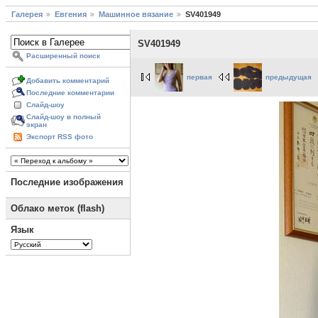
Галерея
Евгения
Машинное вязание
SV401949
SV401949
Расширенный поиск
первая
предыдущая
Добавить комментарий
Последние комментарии
Слайд-шоу
Слайд-шоу в полный
экран
Экспорт RSS фото
Последние изображения
Облако меток (flash)
Язык