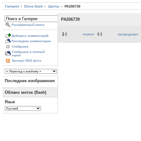
Галерея
Elena Stark
Цветы
PA206739
PA206739
Расширенный поиск
первая
предыдущая
Добавить комментарий
Последние комментарии
Слайд-шоу
Слайд-шоу в полный
экран
Экспорт RSS фото
Последние изображения
Облако меток (flash)
Язык