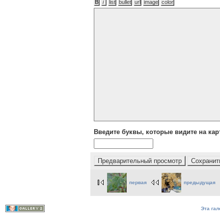
Введите буквы, которые видите на кар
первая
предыдущая
Эта гал