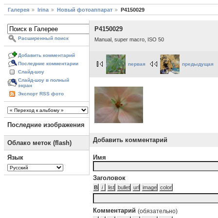
Галерея
Irina
Новый фотоаппарат
P4150029
P4150029
Расширенный поиск
Manual, super macro, ISO 50
Добавить комментарий
Последние комментарии
первая
предыдущая
Слайд-шоу
Слайд-шоу в полный
экран
Экспорт RSS фото
Последние изображения
Добавить комментарий
Облако меток (flash)
Язык
Имя
Заголовок
Комментарий
(обязательно)