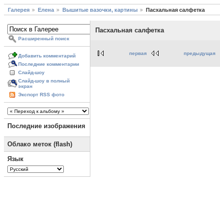
Галерея
Елена
Вышитые вазочки, картины
Пасхальная салфетка
Пасхальная салфетка
Расширенный поиск
первая
предыдущая
Добавить комментарий
Последние комментарии
Слайд-шоу
Слайд-шоу в полный
экран
Экспорт RSS фото
Последние изображения
Облако меток (flash)
Язык