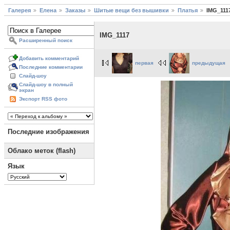
Галерея
Елена
Заказы
Шитые вещи без вышивки
Платья
IMG_111
IMG_1117
Расширенный поиск
Добавить комментарий
первая
предыдущая
Последние комментарии
Слайд-шоу
Слайд-шоу в полный
экран
Экспорт RSS фото
Последние изображения
Облако меток (flash)
Язык