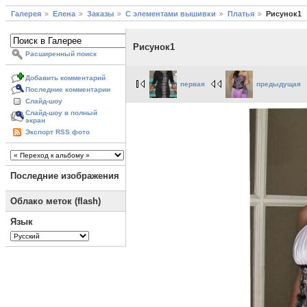
Галерея
Елена
Заказы
С элементами вышивки
Платья
Рисунок1
Рисунок1
Расширенный поиск
Добавить комментарий
первая
предыдущая
Последние комментарии
Слайд-шоу
Слайд-шоу в полный
экран
Экспорт RSS фото
Последние изображения
Облако меток (flash)
Язык