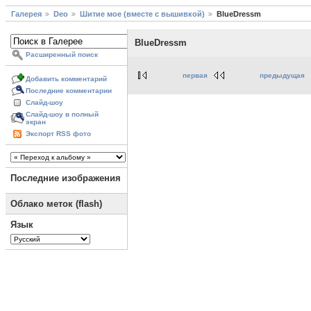
Галерея
Deo
Шитие мое (вместе с вышивкой)
BlueDressm
BlueDressm
Расширенный поиск
первая
предыдущая
Добавить комментарий
Последние комментарии
Слайд-шоу
Слайд-шоу в полный
экран
Экспорт RSS фото
Последние изображения
Облако меток (flash)
Язык