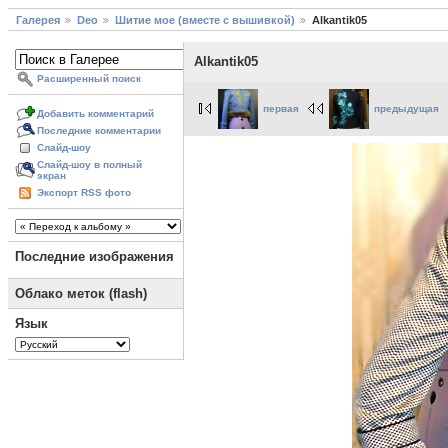
Галерея
Deo
Шитие мое (вместе с вышивкой)
Alkantik05
Alkantik05
Расширенный поиск
первая
предыдущая
Добавить комментарий
Последние комментарии
Слайд-шоу
Слайд-шоу в полный
экран
Экспорт RSS фото
Последние изображения
Облако меток (flash)
Язык