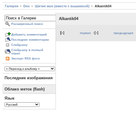
Галерея
Deo
Шитие мое (вместе с вышивкой)
Alkantik04
Alkantik04
Расширенный поиск
первая
предыдущая
Добавить комментарий
Последние комментарии
Слайд-шоу
Слайд-шоу в полный
экран
Экспорт RSS фото
Последние изображения
Облако меток (flash)
Язык