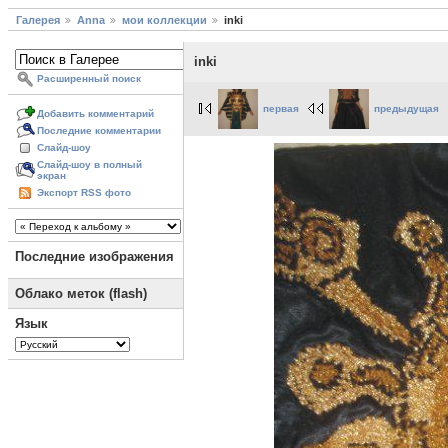
Галерея
Anna
мои коллекции
inki
inki
Расширенный поиск
первая
предыдущая
Добавить комментарий
Последние комментарии
Слайд-шоу
Слайд-шоу в полный
экран
Экспорт RSS фото
Последние изображения
Облако меток (flash)
Язык