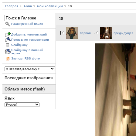
Галерея
Anna
мои коллекции
18
18
Расширенный поиск
первая
предыдущая
Добавить комментарий
Последние комментарии
Слайд-шоу
Слайд-шоу в полный
экран
Экспорт RSS фото
Последние изображения
Облако меток (flash)
Язык