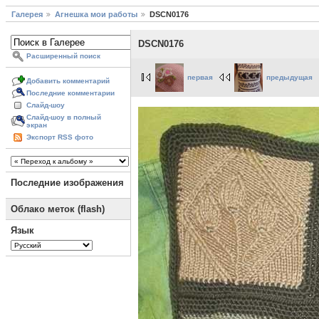
Галерея
Агнешка мои работы
DSCN0176
DSCN0176
Расширенный поиск
первая
предыдущая
Добавить комментарий
Последние комментарии
Слайд-шоу
Слайд-шоу в полный
экран
Экспорт RSS фото
Последние изображения
Облако меток (flash)
Язык