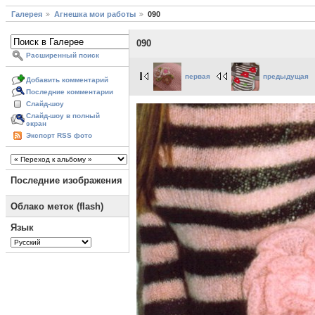
Галерея
Агнешка мои работы
090
090
Расширенный поиск
первая
предыдущая
Добавить комментарий
Последние комментарии
Слайд-шоу
Слайд-шоу в полный
экран
Экспорт RSS фото
Последние изображения
Облако меток (flash)
Язык