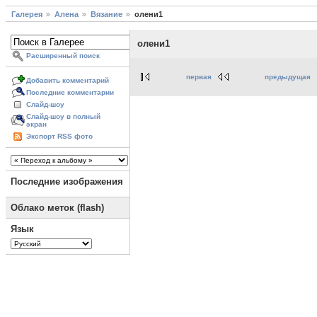
Галерея
Алена
Вязание
олени1
олени1
Расширенный поиск
первая
предыдущая
Добавить комментарий
Последние комментарии
Слайд-шоу
Слайд-шоу в полный
экран
Экспорт RSS фото
Последние изображения
Облако меток (flash)
Язык