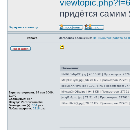
viewtopic.php?f=
придётся самим Я
Вернуться к началу
zabava
Заголовок сообщения:
Re: Вышитые работы по 
Вложения:
NaI6hBsNpOE.jpg [ 76.15 КБ | Просмотров: 2776
MTfpDxLiyrk.jpg [ 56.75 КБ | Просмотров: 27761 ]
kpTMTXKH5v8.jpg [ 109.78 КБ | Просмотров: 277
k6kxop3nQBw.jpg [ 94.3 КБ | Просмотров: 27761 
Зарегистрирован:
14 сен 2009,
11:40
jsoql9x2pxg.jpg [ 71.51 КБ | Просмотров: 27761 ]
Сообщения:
847
Откуда:
Ростовская обл.
IPhvdfItxXQ.jpg [ 70.87 КБ | Просмотров: 27761 ]
Благодарил (а):
334
раз.
Поблагодарили:
6218
раз.
______________