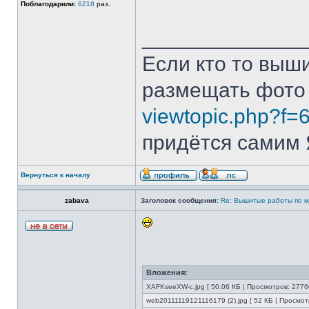
Поблагодарили:
6218
раз.
______________
Если кто то выш
размещать фото
viewtopic.php?f=
придётся самим Я
Вернуться к началу
zabava
Заголовок сообщения:
Re: Вышитые работы по 
Вложения:
XAFKseeXW-c.jpg [ 50.06 КБ | Просмотров: 2776
web20111119121116179 (2).jpg [ 52 КБ | Просмот