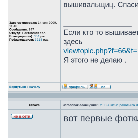
вышивальщиц. Спасиб
_________________
Зарегистрирован:
14 сен 2009,
11:40
Сообщения:
847
Если кто то вышивае
Откуда:
Ростовская обл.
Благодарил (а):
334
раз.
здесь
Поблагодарили:
6218
раз.
viewtopic.php?f=66&t
Я этого не делаю .
Вернуться к началу
zabava
Заголовок сообщения:
Re: Вышитые работы по 
вот первые фотк