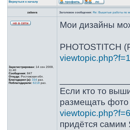
Вернуться к началу
zabava
Заголовок сообщения:
Re: Вышитые работы по 
Мои дизайны мож
PHOTOSTITCH (
viewtopic.php?f=
Зарегистрирован:
14 сен 2009,
11:40
Сообщения:
847
Откуда:
Ростовская обл.
______________
Благодарил (а):
334
раз.
Поблагодарили:
6218
раз.
Если кто то выш
размещать фото
viewtopic.php?f=
придётся самим Я