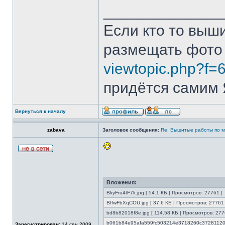
______________
Если кто то выш
размещать фото
viewtopic.php?f=
придётся самим Я
Вернуться к началу
zabava
Заголовок сообщения:
Re: Вышитые работы по 
Вложения:
BkyFru4tF7k.jpg [ 54.1 КБ | Просмотров: 27761 ]
BffwFbXqCOU.jpg [ 37.6 КБ | Просмотров: 27761 
bd8b82018f8e.jpg [ 114.58 КБ | Просмотров: 277
b061b84e95afa559fc503214e3718260c3728112093
Зарегистрирован:
14 сен 2009,