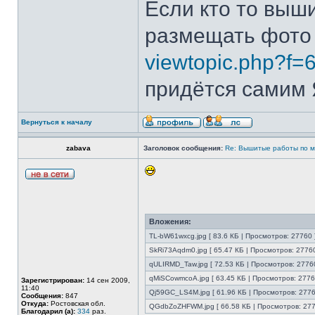
Если кто то выш
размещать фото
viewtopic.php?f=
придётся самим Я
Вернуться к началу
zabava
Заголовок сообщения:
Re: Вышитые работы по 
Вложения:
TL-bW61wxcg.jpg [ 83.6 КБ | Просмотров: 27760 
SkRi73Aqdm0.jpg [ 65.47 КБ | Просмотров: 27760
qULIRMD_Taw.jpg [ 72.53 КБ | Просмотров: 27760
qMiSCowmcoA.jpg [ 63.45 КБ | Просмотров: 2776
Зарегистрирован:
14 сен 2009,
11:40
Qj59GC_LS4M.jpg [ 61.96 КБ | Просмотров: 2776
Сообщения:
847
Откуда:
Ростовская обл.
QGdbZoZHFWM.jpg [ 66.58 КБ | Просмотров: 277
Благодарил (а):
334
раз.