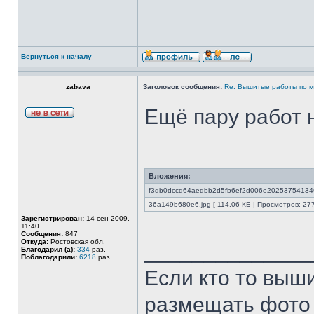
Вернуться к началу
zabava
Заголовок сообщения:
Re: Вышитые работы по 
Ещё пару работ 
Вложения:
f3db0dccd64aedbb2d5fb6ef2d006e20253754134616
36a149b680e6.jpg [ 114.06 КБ | Просмотров: 277
Зарегистрирован:
14 сен 2009,
11:40
Сообщения:
847
Откуда:
Ростовская обл.
______________
Благодарил (а):
334
раз.
Поблагодарили:
6218
раз.
Если кто то выш
размещать фото