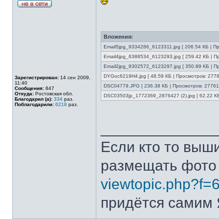
Вложения:
Email5jpg_9334286_6123311.jpg [ 206.54 КБ | П
Email4jpg_6388534_6123293.jpg [ 259.42 КБ | П
Email2jpg_9302572_6123297.jpg [ 350.89 КБ | П
DYGoc6219H4.jpg [ 48.59 КБ | Просмотров: 2776
Зарегистрирован:
14 сен 2009,
11:40
DSC04779.JPG [ 236.38 КБ | Просмотров: 27761
Сообщения:
847
Откуда:
Ростовская обл.
DSC03503jp_1772369_2876427 (2).jpg [ 62.22 КБ
Благодарил (а):
334
раз.
Поблагодарили:
6218
раз.
______________
Если кто то выш
размещать фото
viewtopic.php?f=
придётся самим Я