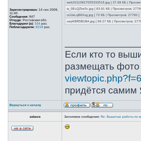
web20110827055333516.jpg [ 37.69 КБ | Просмо
w_0EcQZhe5c.jpg [ 63.91 КБ | Просмотров: 2776
Зарегистрирован:
14 сен 2009,
11:40
uUJaLqB8Xxg.jpg [ 73 КБ | Просмотров: 27760 ]
Сообщения:
847
Откуда:
Ростовская обл.
uepKBR5BU9A.jpg [ 69.27 КБ | Просмотров: 2776
Благодарил (а):
334
раз.
Поблагодарили:
6218
раз.
______________
Если кто то выш
размещать фото
viewtopic.php?f=
придётся самим Я
Вернуться к началу
zabava
Заголовок сообщения:
Re: Вышитые работы по 