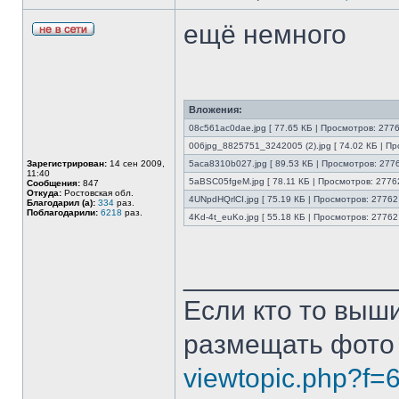
ещё немного
Вложения:
08c561ac0dae.jpg [ 77.65 КБ | Просмотров: 2776
006jpg_8825751_3242005 (2).jpg [ 74.02 КБ | Пр
Зарегистрирован:
14 сен 2009,
5aca8310b027.jpg [ 89.53 КБ | Просмотров: 2776
11:40
5aBSC05fgeM.jpg [ 78.11 КБ | Просмотров: 27762
Сообщения:
847
Откуда:
Ростовская обл.
4UNpdHQrlCI.jpg [ 75.19 КБ | Просмотров: 27762 
Благодарил (а):
334
раз.
Поблагодарили:
6218
раз.
4Kd-4t_euKo.jpg [ 55.18 КБ | Просмотров: 27762 
______________
Если кто то выш
размещать фото
viewtopic.php?f=