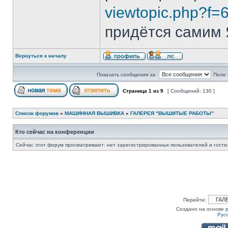
viewtopic.php?f=
придётся самим Я
Вернуться к началу
Показать сообщения за:
Поле 
Страница
1
из
9
[ Сообщений: 130 ]
Список форумов
»
МАШИННАЯ ВЫШИВКА
»
ГАЛЕРЕЯ "ВЫШИТЫЕ РАБОТЫ"
Кто сейчас на конференции
Сейчас этот форум просматривают: нет зарегистрированных пользователей и гости:
Перейти:
Создано на основе
Рус