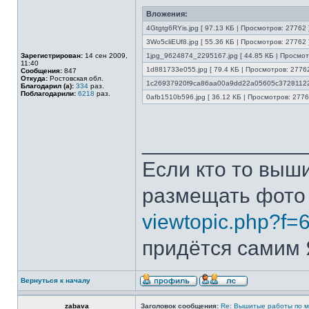
Вложения:
4Gtgtg6RYis.jpg [ 97.13 КБ | Просмотров: 27762 
3Wo5cliEUf8.jpg [ 55.36 КБ | Просмотров: 27762 
Зарегистрирован:
14 сен 2009,
1jpg_9624874_2295167.jpg [ 44.85 КБ | Просмот
11:40
1d881733e055.jpg [ 79.4 КБ | Просмотров: 27762
Сообщения:
847
Откуда:
Ростовская обл.
1c26937920f9ca86aa00a9dd22a05605c3728112208
Благодарил (а):
334
раз.
Поблагодарили:
6218
раз.
0afb1510b596.jpg [ 36.12 КБ | Просмотров: 2776
______________
Если кто то выш
размещать фото
viewtopic.php?f=
придётся самим Я
Вернуться к началу
zabava
Заголовок сообщения:
Re: Вышитые работы по 