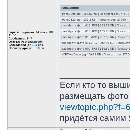
Вложения:
Фото0895.jpg [ 113.67 КБ | Просмотров: 27760 ]
Фото0823.jpg [ 106.2 КБ | Просмотров: 27760 ]
разобрать фото 019.JPG [ 213.71 КБ | Просмотр
разобрать фото 018.JPG [ 155.06 КБ | Просмотр
Зарегистрирован:
14 сен 2009,
11:40
разобрать фото 013.JPG [ 237.59 КБ | Просмотр
Сообщения:
847
Откуда:
Ростовская обл.
разобрать фото 011.JPG [ 209.09 КБ | Просмотр
Благодарил (а):
334
раз.
Поблагодарили:
6218
раз.
разобрать фото 009.JPG [ 138.85 КБ | Просмотр
yYRTyAsDmvw.jpg [ 59.78 КБ | Просмотров: 27760
______________
Если кто то выш
размещать фото
viewtopic.php?f=
придётся самим Я