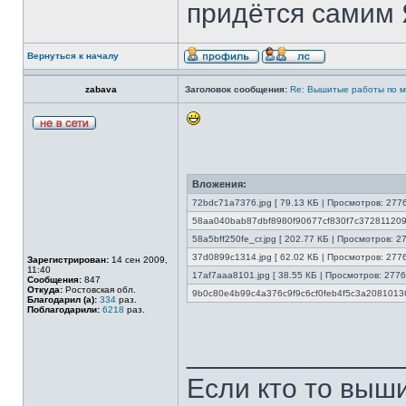
придётся самим Я
Вернуться к началу
zabava
Заголовок сообщения:
Re: Вышитые работы по 
Вложения:
72bdc71a7376.jpg [ 79.13 КБ | Просмотров: 2776
58aa040bab87dbf8980f90677cf830f7c37281120936
58a5bff250fe_cr.jpg [ 202.77 КБ | Просмотров: 2
37d0899c1314.jpg [ 62.02 КБ | Просмотров: 2776
Зарегистрирован:
14 сен 2009,
11:40
17af7aaa8101.jpg [ 38.55 КБ | Просмотров: 2776
Сообщения:
847
Откуда:
Ростовская обл.
9b0c80e4b99c4a376c9f9c6cf0feb4f5c3a208101363
Благодарил (а):
334
раз.
Поблагодарили:
6218
раз.
______________
Если кто то выш