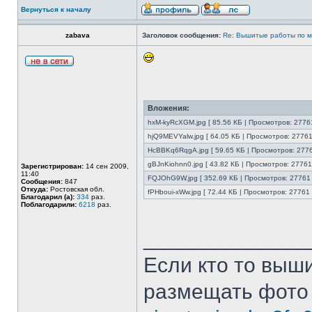
Вернуться к началу
zabava
Заголовок сообщения:
Re: Вышитые работы по 
Вложения:
hxM-kyRcXGM.jpg [ 85.56 КБ | Просмотров: 27761
hjQ9MEVYalw.jpg [ 64.05 КБ | Просмотров: 27761
HcBBKq6RqgA.jpg [ 59.65 КБ | Просмотров: 2776
gBJnKiohnn0.jpg [ 43.82 КБ | Просмотров: 27761
Зарегистрирован:
14 сен 2009,
11:40
FQJOhG9W.jpg [ 352.69 КБ | Просмотров: 27761 
Сообщения:
847
Откуда:
Ростовская обл.
fPHboui-xWw.jpg [ 72.44 КБ | Просмотров: 27761 
Благодарил (а):
334
раз.
Поблагодарили:
6218
раз.
______________
Если кто то выш
размещать фото