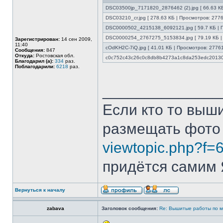
DSC03500jp_7171820_2876462 (2).jpg [ 66.63 КБ
DSC03210_cr.jpg [ 278.63 КБ | Просмотров: 2776
DSC0000502_4215138_6092121.jpg [ 59.7 КБ | П
DSC0000254_2767275_5153834.jpg [ 79.19 КБ |
Зарегистрирован:
14 сен 2009,
11:40
cOdKH2C-7iQ.jpg [ 41.01 КБ | Просмотров: 27761
Сообщения:
847
Откуда:
Ростовская обл.
c0c752c43c26c0c8db8b4273a1c8da253edc2013060
Благодарил (а):
334
раз.
Поблагодарили:
6218
раз.
______________
Если кто то выш
размещать фото
viewtopic.php?f=
придётся самим Я
Вернуться к началу
zabava
Заголовок сообщения:
Re: Вышитые работы по 