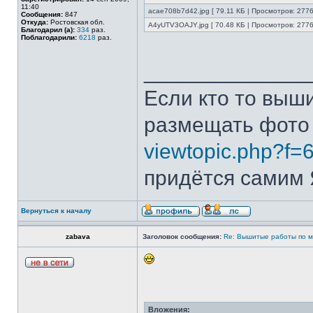
11:40
acae708b7d42.jpg [ 79.11 КБ | Просмотров: 2776
Сообщения:
847
Откуда:
Ростовская обл.
A4yUTV3OAJY.jpg [ 70.48 КБ | Просмотров: 2776
Благодарил (а):
334
раз.
Поблагодарили:
6218
раз.
______________
Если кто то выш
размещать фото
viewtopic.php?f=
придётся самим Я
Вернуться к началу
zabava
Заголовок сообщения:
Re: Вышитые работы по 
Вложения: