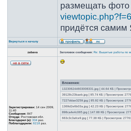
размещать фото
viewtopic.php?f=
придётся самим Я
Вернуться к началу
zabava
Заголовок сообщения:
Re: Вышитые работы по 
Вложения:
132306244603008331.jpg [ 44.64 КБ | Просмотро
39128c23baeb.jpg [ 95.74 КБ | Просмотров: 2776
7227ddae3259.jpg [ 95.92 КБ | Просмотров: 2776
1369d2e6b03a.jpg [ 42.23 КБ | Просмотров: 2776
Зарегистрирован:
14 сен 2009,
11:40
898ca4e4c065.jpg [ 147.88 КБ | Просмотров: 277
Сообщения:
847
Откуда:
Ростовская обл.
663c3c3afce9.jpg [ 77.38 КБ | Просмотров: 27761
Благодарил (а):
334
раз.
Поблагодарили:
6218
раз.