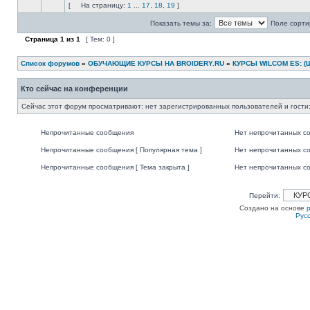
"Магазин на Бройдери.Ru"
[
На страницу:
1
...
17
,
18
,
19
]
Показать темы за:
Поле сорти
Страница
1
из
1
[ Тем: 0 ]
Список форумов
»
ОБУЧАЮЩИЕ КУРСЫ НА BROIDERY.RU
»
КУРСЫ WILCOM ES: 
Кто сейчас на конференции
Сейчас этот форум просматривают: нет зарегистрированных пользователей и гости:
Непрочитанные сообщения
Нет непрочитанных с
Непрочитанные сообщения [ Популярная тема ]
Нет непрочитанных со
Непрочитанные сообщения [ Тема закрыта ]
Нет непрочитанных со
Перейти:
Создано на основе
Рус