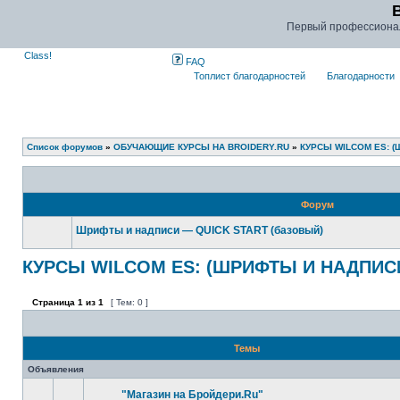
Первый профессиона
Class!
FAQ
Топлист благодарностей
Благодарности
Список форумов
»
ОБУЧАЮЩИЕ КУРСЫ НА BROIDERY.RU
»
КУРСЫ WILCOM ES: 
Форум
Шрифты и надписи — QUICK START (базовый)
КУРСЫ WILCOM ES: (ШРИФТЫ И НАДПИС
Страница
1
из
1
[ Тем: 0 ]
Темы
Объявления